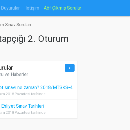
Duyurular
İletişim
Aöf Çıkmış Sorular
um Sınav Soruları
tapçığı 2. Oturum
urular
keyboard_arrow_right
ru ve Haberler
yet sınavı ne zaman? 2018/MTSKS-4
ım 2018 Pazartesi tarihinde
Ehliyet Sınav Tarihleri
ım 2018 Pazartesi tarihinde