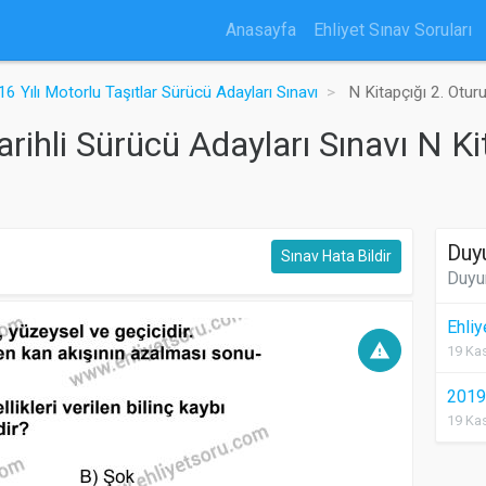
Anasayfa
Ehliyet Sınav Soruları
6 Yılı Motorlu Taşıtlar Sürücü Adayları Sınavı
N Kitapçığı 2. Otur
ihli Sürücü Adayları Sınavı N Ki
Duy
Sınav Hata Bildir
Duyu
Ehli
warning
19 Kas
2019 
19 Kas