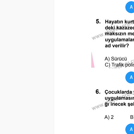
A
A
A