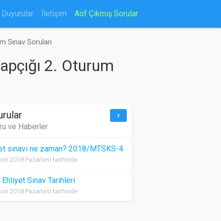
Duyurular
İletişim
Aöf Çıkmış Sorular
um Sınav Soruları
tapçığı 2. Oturum
urular
keyboard_arrow_right
ru ve Haberler
yet sınavı ne zaman? 2018/MTSKS-4
ım 2018 Pazartesi tarihinde
Ehliyet Sınav Tarihleri
ım 2018 Pazartesi tarihinde