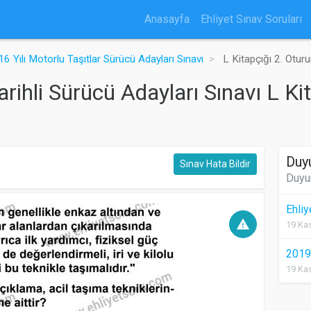
Anasayfa
Ehliyet Sınav Soruları
6 Yılı Motorlu Taşıtlar Sürücü Adayları Sınavı
L Kitapçığı 2. Otur
ihli Sürücü Adayları Sınavı L Ki
Duy
Sınav Hata Bildir
Duyu
Ehli
warning
19 Kas
2019 
19 Kas