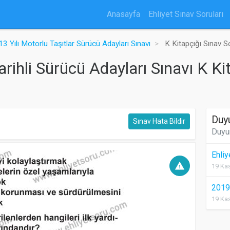
Anasayfa
Ehliyet Sınav Soruları
3 Yılı Motorlu Taşıtlar Sürücü Adayları Sınavı
K Kitapçığı Sınav So
ihli Sürücü Adayları Sınavı K Ki
Duy
Sınav Hata Bildir
Duyu
Ehli
warning
19 Kas
2019 
19 Kas