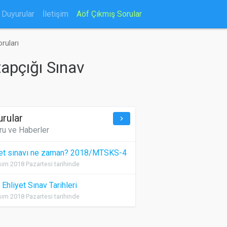
Duyurular
İletişim
Aöf Çıkmış Sorular
ruları
tapçığı Sınav
urular
keyboard_arrow_right
ru ve Haberler
yet sınavı ne zaman? 2018/MTSKS-4
ım 2018 Pazartesi tarihinde
Ehliyet Sınav Tarihleri
ım 2018 Pazartesi tarihinde