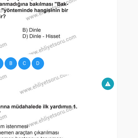
B
C
D
warning