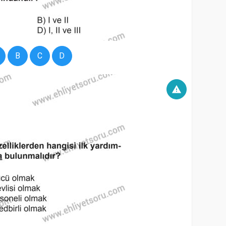
B
C
D
warning