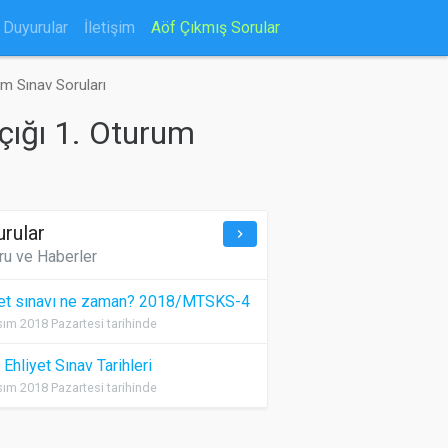
Duyurular
İletişim
Aöf Çıkmış Sorular
um Sınav Soruları
pçığı 1. Oturum
urular
keyboard_arrow_right
ru ve Haberler
yet sınavı ne zaman? 2018/MTSKS-4
ım 2018 Pazartesi tarihinde
Ehliyet Sınav Tarihleri
ım 2018 Pazartesi tarihinde