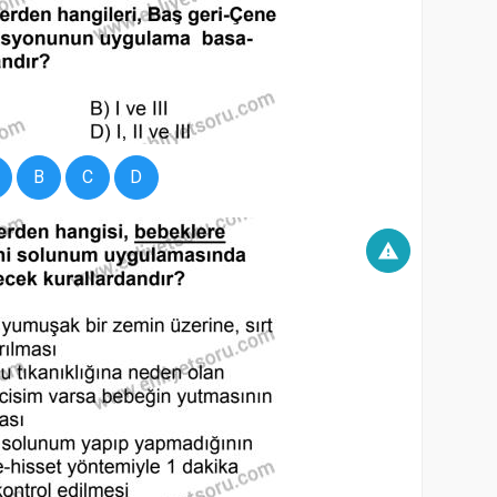
B
C
D
warning