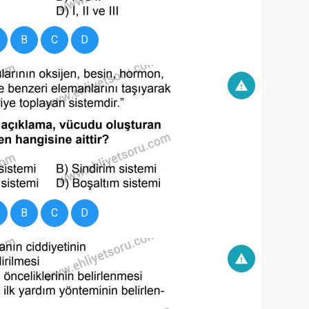
B
C
D
warning
B
C
D
warning