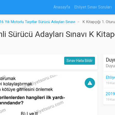
Anasayfa
Ehliyet Sınav Soruları
6 Yılı Motorlu Taşıtlar Sürücü Adayları Sınavı
K Kitapçığı 1. Otur
hli Sürücü Adayları Sınavı K Kita
Duy
Sınav Hata Bildir
Duyu
Ehli
warning
19 Kas
2019 
19 Kas